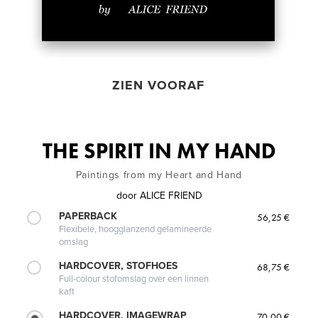
ZIEN VOORAF
THE SPIRIT IN MY HAND
Paintings from my Heart and Hand
door
ALICE FRIEND
PAPERBACK
56,25 €
Flexibele, hoogglanzend gelamineerde
omslag
HARDCOVER, STOFHOES
68,75 €
Full-colour stofomslag over een linnen
kaft
HARDCOVER, IMAGEWRAP
70,00 €