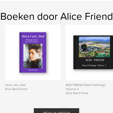
Boeken door Alice Friend
Here I Am, Dad
ROD FRIEND Pastel Paintings
Door Rod Friend
Volume 2
Door Rod Friend