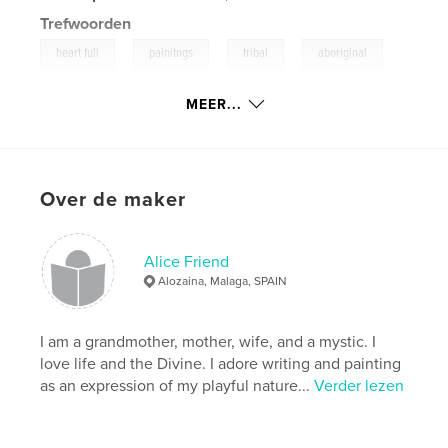
Trefwoorden
,
,
,
,
heart full
painitngs
tribal
aboriginal
,
dreamtime
ethnic
MEER...
,
colourful
,
playful
,
pure
,
child-like
Over de maker
Alice Friend
Alozaina, Malaga, SPAIN
I am a grandmother, mother, wife, and a mystic. I
love life and the Divine. I adore writing and painting
as an expression of my playful nature...
Verder lezen