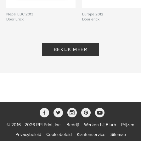
Nepal EBC 2013
Europe 2012
Door Erick
Door erick
BEKIJK MEER
© 2016 - 2026 RPI Print, Inc.
Bedrijf
Werken bij Blurb
Prijzen
Privacybeleid
Cookiebeleid
Klantenservice
Sitemap