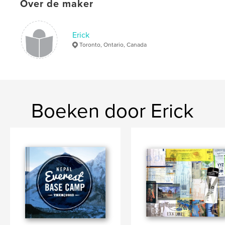
Over de maker
kenmerken / functionaliteiten &
details
Erick
Hoofdcategorie:
Reizen
Toronto, Ontario, Canada
Projectoptie:
Groot liggend, 33×28 cm
Aantal pagina's:
266
Datum publiceren:
nov 06, 2009
Trefwoorden
Boeken door Erick
Iran