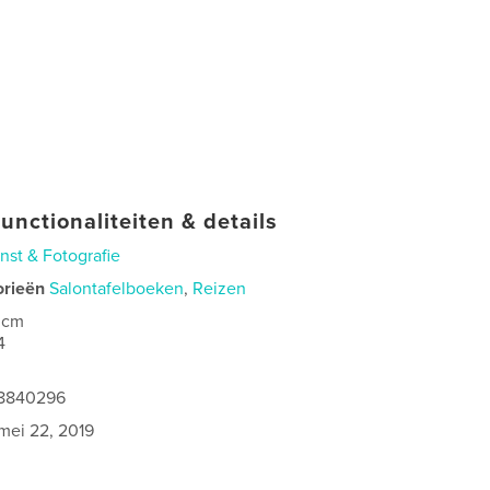
unctionaliteiten & details
nst & Fotografie
orieën
Salontafelboeken
,
Reizen
 cm
4
68840296
mei 22, 2019