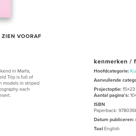
ZIEN VOORAF
kenmerken / f
end in Marfa,
Hoofdcategorie:
Ku
d Trip is full of
Aanvullende categ
h models in striped
hotography each
Projectoptie:
15×23
esert.
Aantal pagina's:
10
ISBN
Paperback: 97803
Datum publiceren:
Taal
English