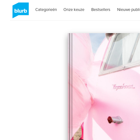
Categorieën
Onze keuze
Bestsellers
Nieuwe publi