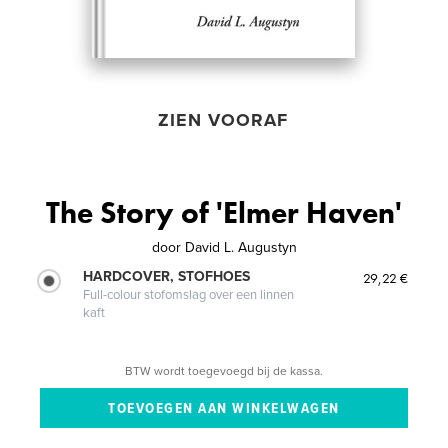
ZIEN VOORAF
The Story of 'Elmer Haven'
door
David L. Augustyn
HARDCOVER, STOFHOES
29,22 €
Full-colour stofomslag over een linnen
kaft
BTW wordt toegevoegd bij de kassa.