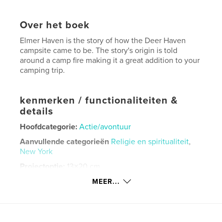
Over het boek
Elmer Haven is the story of how the Deer Haven
campsite came to be. The story's origin is told
around a camp fire making it a great addition to your
camping trip.
kenmerken / functionaliteiten &
details
Hoofdcategorie:
Actie/avontuur
Aanvullende categorieën
Religie en spiritualiteit
,
New York
Projectoptie:
13×20 cm
Aantal pagina's:
50
MEER...
ISBN
Hardcover, stofhoes: 9780368976964
Datum publiceren:
jun 21, 2019