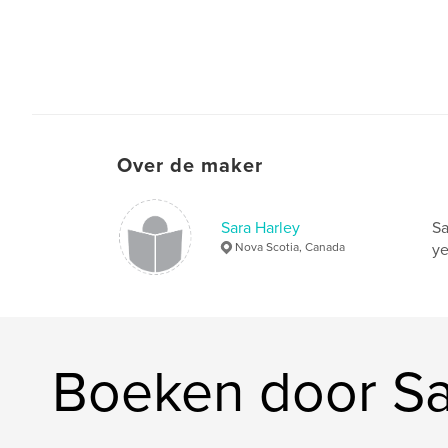
Over de maker
Sara Harley
Sa
Nova Scotia, Canada
ye
Boeken door Sa