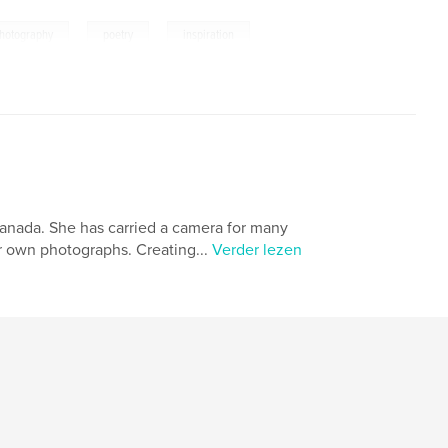
,
,
hotography
poetry
inspiration
Canada. She has carried a camera for many
er own photographs. Creating...
Verder lezen