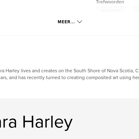
Trefwoorden
,
SharleyStudio
p
MEER...
ra Harley lives and creates on the South Shore of Nova Scotia, 
ars, and has recently turned to creating composited art using h
ra Harley