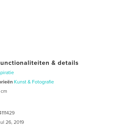
unctionaliteiten & details
spiratie
orieën
Kunst & Fotografie
 cm
0
4111429
jul 26, 2019