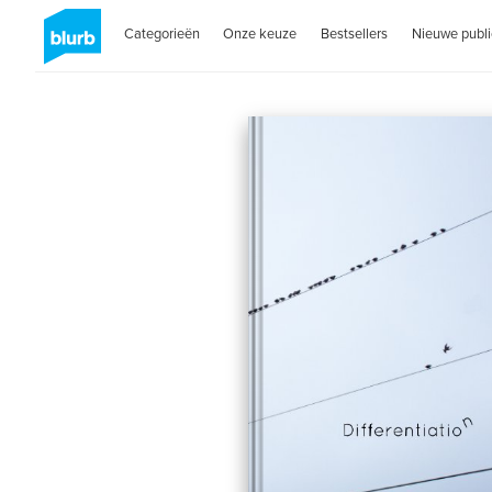
Categorieën
Onze keuze
Bestsellers
Nieuwe publi