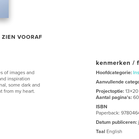
ZIEN VOORAF
kenmerken / f
ies of images and
Hoofdcategorie:
In
nd inspiration
Aanvullende categ
onal, some dark and
ht from my heart.
Projectoptie:
13×20
Aantal pagina's:
6
ISBN
Paperback: 978046
Datum publiceren:
Taal
English