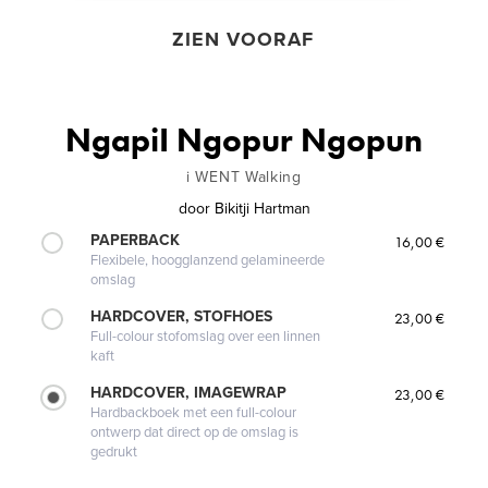
ZIEN VOORAF
NgapiI Ngopur Ngopun
i WENT Walking
door
Bikitji Hartman
PAPERBACK
16,00 €
Flexibele, hoogglanzend gelamineerde
omslag
HARDCOVER, STOFHOES
23,00 €
Full-colour stofomslag over een linnen
kaft
HARDCOVER, IMAGEWRAP
23,00 €
Hardbackboek met een full-colour
ontwerp dat direct op de omslag is
gedrukt