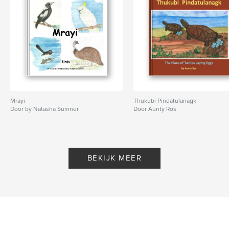
Mrayi
Thukubi Pindatulanagk
Door by Natasha Sumner
Door Aunty Ros
BEKIJK MEER