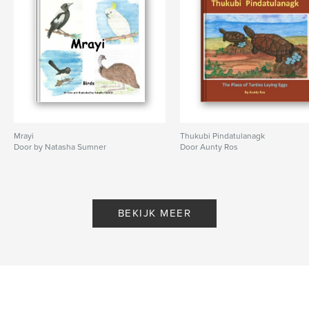
Mrayi
Thukubi Pindatulanagk
Door by Natasha Sumner
Door Aunty Ros
BEKIJK MEER