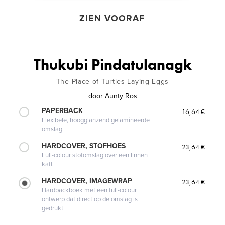
ZIEN VOORAF
Thukubi Pindatulanagk
The Place of Turtles Laying Eggs
door
Aunty Ros
PAPERBACK
16,64 €
Flexibele, hoogglanzend gelamineerde
omslag
HARDCOVER, STOFHOES
23,64 €
Full-colour stofomslag over een linnen
kaft
HARDCOVER, IMAGEWRAP
23,64 €
Hardbackboek met een full-colour
ontwerp dat direct op de omslag is
gedrukt