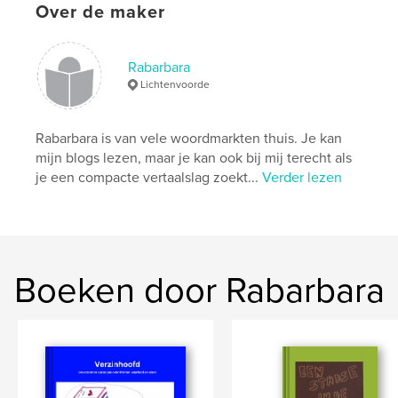
Hoofdcategorie:
Literatuur en fictie
Over de maker
Aanvullende categorieën
Sex en relaties
,
Humor
Projectoptie:
15×23 cm
Rabarbara
Aantal pagina's:
48
Lichtenvoorde
ISBN
Paperback: 9780464291787
Rabarbara is van vele woordmarkten thuis. Je kan
Datum publiceren:
sep 05, 2019
mijn blogs lezen, maar je kan ook bij mij terecht als
Taal
Dutch
je een compacte vertaalslag zoekt...
Verder lezen
Trefwoorden
,
,
humor
liefde
samenwonen
Boeken door Rabarbara