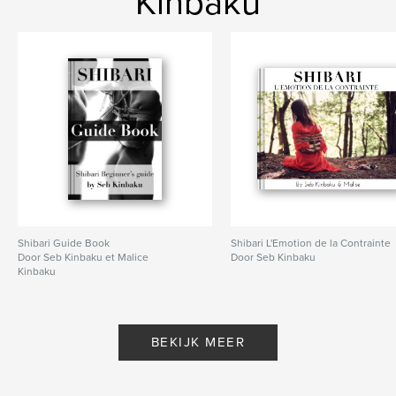
Kinbaku
ISBN
Paperback: 9780464313984
Datum publiceren:
sep 10, 2019
Taal
French
Trefwoorden
,
,
,
,
bdsm
corde
fetish
bondage
,
kinbaku
shibari
Shibari Guide Book
Shibari L'Emotion de la Contrainte
Door Seb Kinbaku et Malice
Door Seb Kinbaku
Kinbaku
BEKIJK MEER