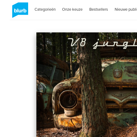
Categorieën
Onze keuze
Bestsellers
Nieuwe publi