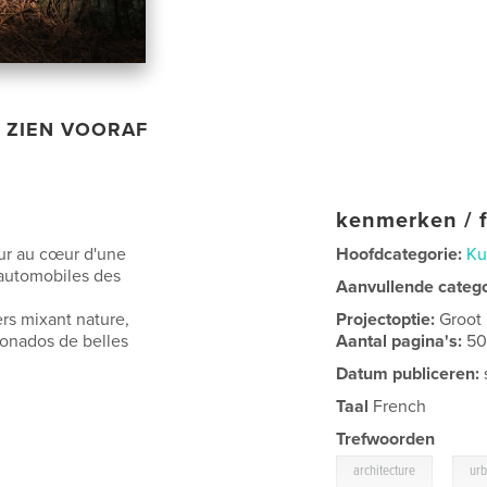
ZIEN VOORAF
kenmerken / f
ur au cœur d'une
Hoofdcategorie:
Ku
 automobiles des
Aanvullende categ
rs mixant nature,
Projectoptie:
Groot
cionados de belles
Aantal pagina's:
5
Datum publiceren:
Taal
French
Trefwoorden
,
architecture
ur