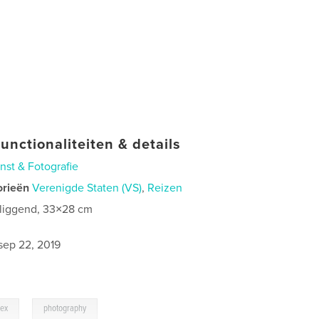
unctionaliteiten & details
nst & Fotografie
orieën
Verenigde Staten (VS)
,
Reizen
 liggend, 33×28 cm
0
sep 22, 2019
,
bex
photography