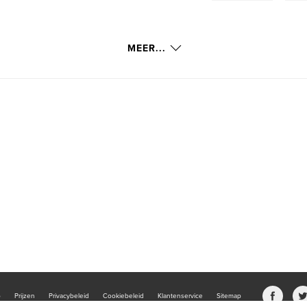
MEER...
b
Prijzen
Privacybeleid
Cookiebeleid
Klantenservice
Sitemap