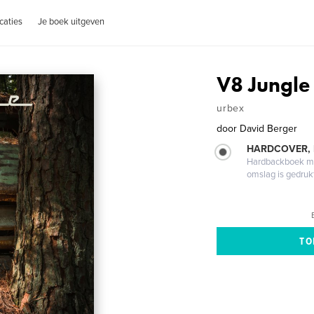
caties
Je boek uitgeven
V8 Jungle
urbex
door
David Berger
HARDCOVER,
Hardbackboek met
omslag is gedruk