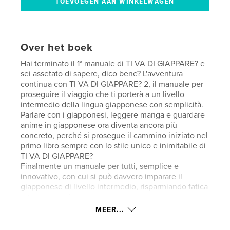
Over het boek
Hai terminato il 1° manuale di TI VA DI GIAPPARE? e
sei assetato di sapere, dico bene? L'avventura
continua con TI VA DI GIAPPARE? 2, il manuale per
proseguire il viaggio che ti porterà a un livello
intermedio della lingua giapponese con semplicità.
Parlare con i giapponesi, leggere manga e guardare
anime in giapponese ora diventa ancora più
concreto, perché si prosegue il cammino iniziato nel
primo libro sempre con lo stile unico e inimitabile di
TI VA DI GIAPPARE?
Finalmente un manuale per tutti, semplice e
innovativo, con cui si può davvero imparare il
giapponese di livello intermedio, risparmiando fatica
e tempo prezioso.
MEER...
Un manuale davvero efficace, semplice e chiaro.
Scopri quanto è fantastico passare al secondo step