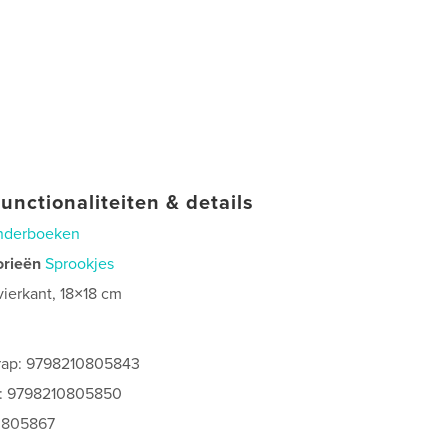
unctionaliteiten & details
nderboeken
orieën
Sprookjes
vierkant, 18×18 cm
rap: 9798210805843
s: 9798210805850
0805867