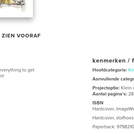
ZIEN VOORAF
kenmerken / f
 everything to get
Hoofdcategorie:
Ki
em!
Aanvullende categ
Projectoptie:
Klein 
Aantal pagina's:
28
ISBN
Hardcover, ImageW
Hardcover, stofhoe
Paperback: 979821