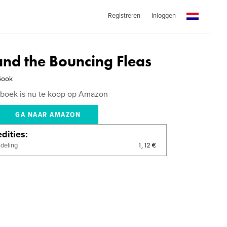
Registreren
Inloggen
and the Bouncing Fleas
Gook
 boek is nu te koop op Amazon
GA NAAR AMAZON
dities
1,12 €
ndeling