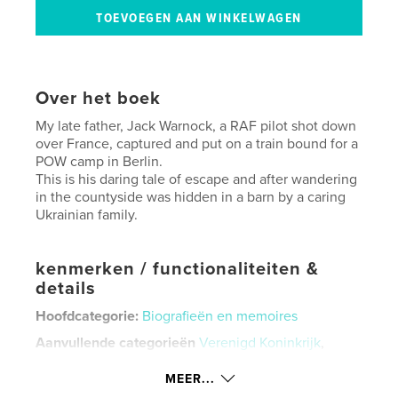
Over het boek
My late father, Jack Warnock, a RAF pilot shot down
over France, captured and put on a train bound for a
POW camp in Berlin.
This is his daring tale of escape and after wandering
in the countyside was hidden in a barn by a caring
Ukrainian family.
kenmerken / functionaliteiten &
details
Hoofdcategorie:
Biografieën en memoires
Aanvullende categorieën
Verenigd Koninkrijk
,
Actie/avontuur
MEER...
Projectoptie:
13×20 cm