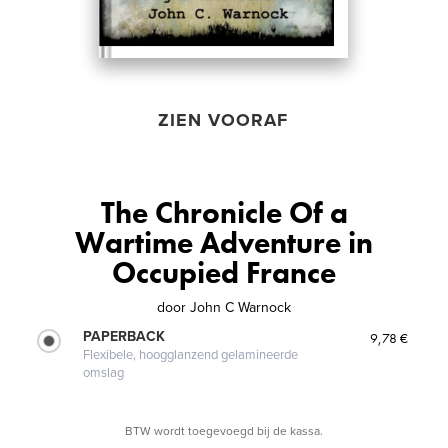
ZIEN VOORAF
The Chronicle Of a
Wartime Adventure in
Occupied France
door
John C Warnock
PAPERBACK
9,78 €
Flexibele, hoogglanzend gelamineerde
omslag
BTW wordt toegevoegd bij de kassa.