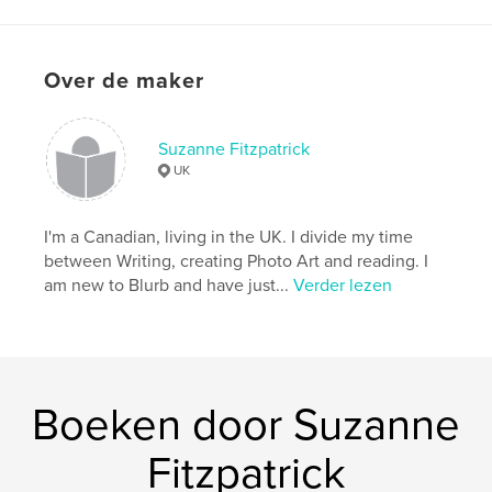
Aantal pagina's:
146
ISBN
Paperback: 9780464570639
Over de maker
Datum publiceren:
nov 22, 2019
Taal
English
Suzanne Fitzpatrick
Trefwoorden
UK
,
,
,
,
Ukrainian
France
WWII
RAF
I'm a Canadian, living in the UK. I divide my time
Royal Air Force
between Writing, creating Photo Art and reading. I
am new to Blurb and have just...
Verder lezen
Boeken door Suzanne
Fitzpatrick