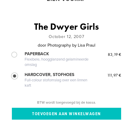
The Dwyer Girls
October 12, 2007
door
Photography by Lisa Praul
PAPERBACK
83,19 €
Flexibele, hoogglanzend gelamineerde
omslag
HARDCOVER, STOFHOES
111,97 €
Full-colour stofomslag over een linnen
kaft
BTW wordt toegevoegd bij de kassa.