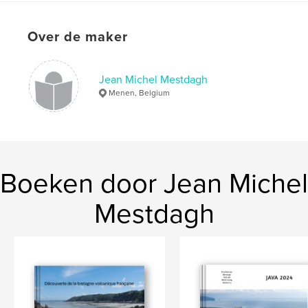
Datum publiceren:
dec 02, 2019
Taal
French
Over de maker
Trefwoorden
volcans
Jean Michel Mestdagh
Menen, Belgium
Boeken door Jean Michel
Mestdagh