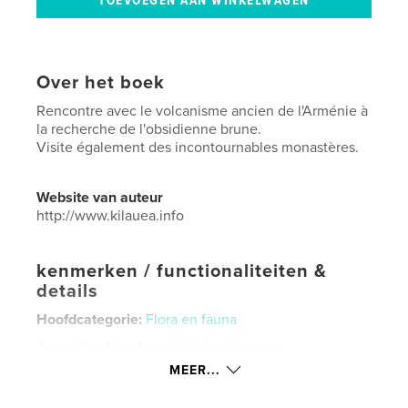
Over het boek
Rencontre avec le volcanisme ancien de l'Arménie à
la recherche de l'obsidienne brune.
Visite également des incontournables monastères.
Website van auteur
http://www.kilauea.info
kenmerken / functionaliteiten &
details
Hoofdcategorie:
Flora en fauna
Aanvullende categorieën
Architectuur
MEER...
Projectoptie:
Standaard liggend, 25×20 cm
Aantal pagina's:
76