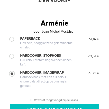
ZIEN VOORAF
Arménie
door
Jean Michel Mestdagh
PAPERBACK
51,82 €
Flexibele, hoogglanzend gelamineerde
omslag
HARDCOVER, STOFHOES
63,51 €
Full-colour stofomslag over een linnen
kaft
HARDCOVER, IMAGEWRAP
61,98 €
Hardbackboek met een full-colour
ontwerp dat direct op de omslag is
gedrukt
BTW wordt toegevoegd bij de kassa.