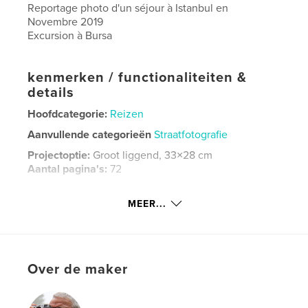
Reportage photo d'un séjour à Istanbul en
Novembre 2019
Excursion à Bursa
kenmerken / functionaliteiten &
details
Hoofdcategorie:
Reizen
Aanvullende categorieën
Straatfotografie
Projectoptie:
Groot liggend, 33×28 cm
Aantal pagina's:
72
Datum publiceren:
dec 13, 2019
MEER...
Taal
French
Trefwoorden
Manscourt
Over de maker