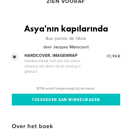
ZIEN VOORAF
Asya'nın kapılarında
Aux portes de l'Asie
door
Jacques Manscourt
HARDCOVER, IMAGEWRAP
111,98 €
Hardbackboek met een full-colour
ontwerp dat direct op de omslag is
gedrukt
BTW wordt toegevoegd bij de kassa.
Over het boek