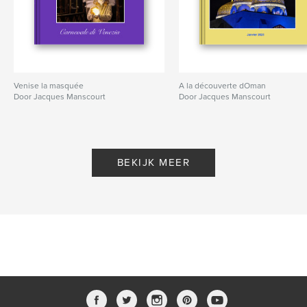
Venise la masquée
A la découverte dOman
Door Jacques Manscourt
Door Jacques Manscourt
BEKIJK MEER