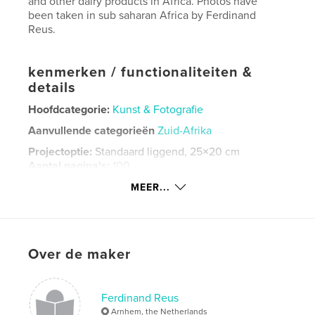
and other dairy products in Africa. Photos have
been taken in sub saharan Africa by Ferdinand
Reus.
kenmerken / functionaliteiten &
details
Hoofdcategorie:
Kunst & Fotografie
Aanvullende categorieën
Zuid-Afrika
Projectoptie:
Standaard liggend, 25×20 cm
Aantal pagina's:
100
ISBN
MEER...
Hardcover, ImageWrap: 9781714329489
Datum publiceren:
jan 24, 2020
Taal
English
Over de maker
Trefwoorden
africa
Ferdinand Reus
Arnhem, the Netherlands