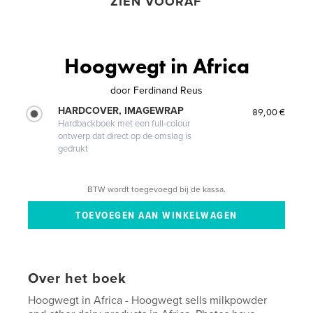
ZIEN VOORAF
Hoogwegt in Africa
door
Ferdinand Reus
HARDCOVER, IMAGEWRAP
89,00 €
Hardbackboek met een full-colour
ontwerp dat direct op de omslag is
gedrukt
BTW wordt toegevoegd bij de kassa.
Over het boek
Hoogwegt in Africa - Hoogwegt sells milkpowder