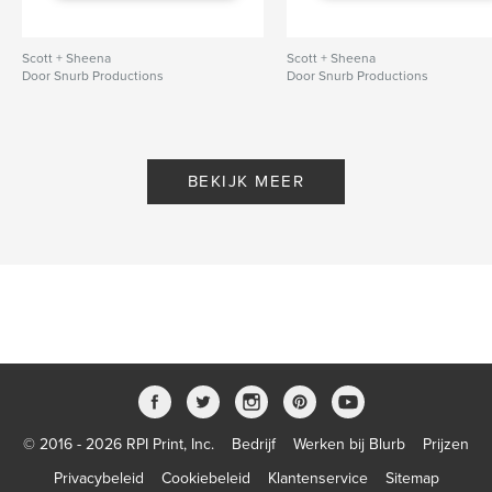
Scott + Sheena
Scott + Sheena
Door Snurb Productions
Door Snurb Productions
BEKIJK MEER
© 2016 - 2026 RPI Print, Inc.
Bedrijf
Werken bij Blurb
Prijzen
Privacybeleid
Cookiebeleid
Klantenservice
Sitemap