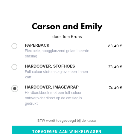
Carson and Emily
door
Tom Bruns
PAPERBACK
63,40 €
Flexibele, hoogglanzend gelamineerde
omslag
HARDCOVER, STOFHOES
73,40 €
Full-colour stofomslag over een linnen
kaft
HARDCOVER, IMAGEWRAP
74,40 €
Hardbackboek met een full-colour
ontwerp dat direct op de omslag is
gedrukt
BTW wordt toegevoegd bij de kassa.