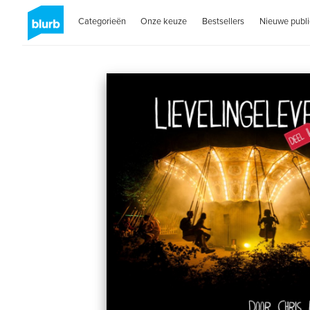
Categorieën
Onze keuze
Bestsellers
Nieuwe publi