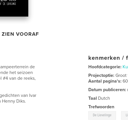
ZIEN VOORAF
kenmerken / f
 kampeerterrein de
Hoofdcategorie:
Ku
ende het seizoen
Projectoptie:
Groot
el #4 van de reeks,
Aantal pagina's:
6
.
Datum publiceren:
 gedichten van Ivar
Taal
Dutch
n Henny Diks.
Trefwoorden
,
De Lievelinge
L