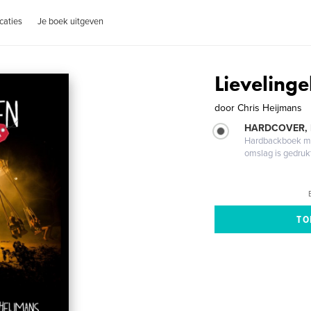
caties
Je boek uitgeven
Lieveling
door
Chris Heijmans
HARDCOVER,
Hardbackboek met
omslag is gedruk