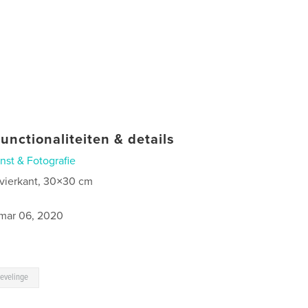
unctionaliteiten & details
nst & Fotografie
 vierkant, 30×30 cm
0
mar 06, 2020
ievelinge