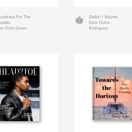
undtrack For The
Delish 1 Volume
cades
Door Dulce
or Chris Green
Rodriguez