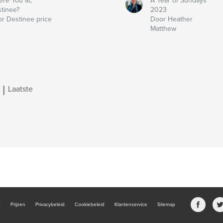
re You at,
A Year of Sundays
tinee?
2023
r Destinee price
Door Heather
Matthew
|
Laatste
b
Prijzen
Privacybeleid
Cookiebeleid
Klantenservice
Sitemap