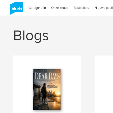
Categorieën
Onze keuze
Bestsellers
Nieuwe publi
Blogs