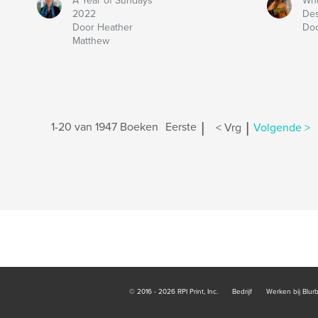
A Year of Sundays
Whe
2022
Des
Door Heather
Doo
Matthew
|
|
1-20 van 1947 Boeken
Eerste
< Vrg
Volgende >
© 2016 - 2026 RPI Print, Inc.
Bedrijf
Werken bij Blur