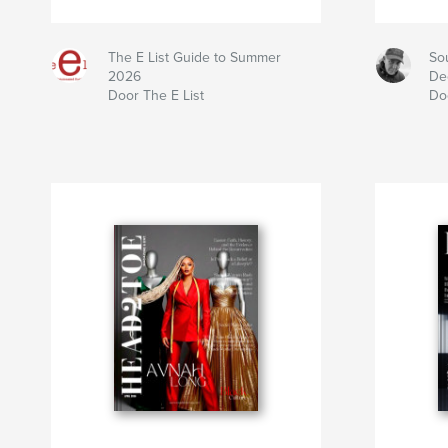
The E List Guide to Summer
So
2026
De
Door The E List
Do