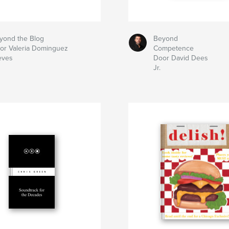
yond the Blog
Beyond
or Valeria Dominguez
Competence
eves
Door David Dees
Jr.