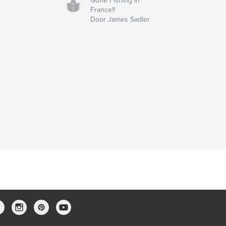
Gone Fishing In
France!!
Door James Sadler