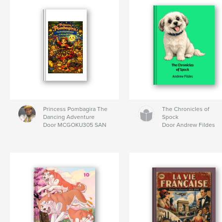
Princess Pombagira The
The Chronicles of
Dancing Adventure
Spock
Door MCGOKU305 SAN
Door Andrew Fildes