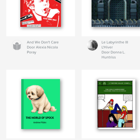
And We Don't Care
Le Labyrinthe III
Door Alexia Nicola
L'Hiver
Poray
Door Donna L.
Huntriss