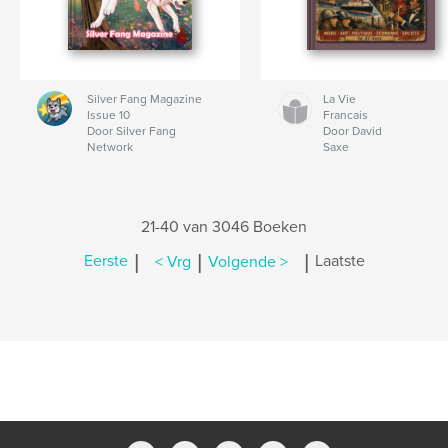
Silver Fang Magazine
La Vie
Issue 10
Francais
Door Silver Fang
Door David
Network
Saxe
21-40 van 3046 Boeken
|
|
|
Eerste
< Vrg
Volgende >
Laatste