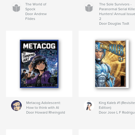
The World of
The Sole Survivors -
Spock
Paranormal Serial Kille
Door Andrew
Hunters! Annual Issu
Fildes
2
Door Douglas Todt
Metacog Adolescent:
King Kaleb #1 (Revisit
How to think with AI
Edition)
Door Howard Rheingold
Door Jose L F Rodrig