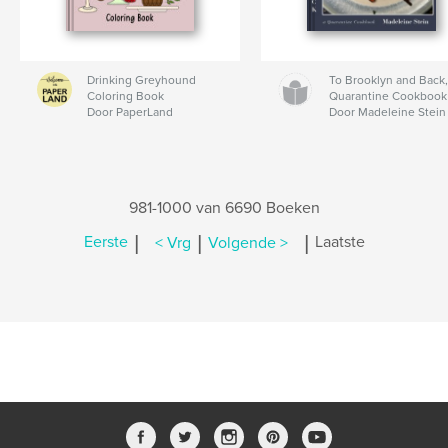
Drinking Greyhound
To Brooklyn and Back,
Coloring Book
Quarantine Cookbook
Door PaperLand
Door Madeleine Stein
981-1000 van 6690 Boeken
|
|
|
Eerste
< Vrg
Volgende >
Laatste