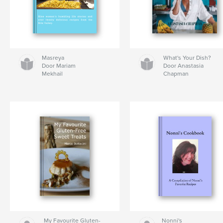
Masreya
What's Your Dish?
Door Mariam
Door Anastasia
Mekhail
Chapman
My Favourite Gluten-
Nonni's