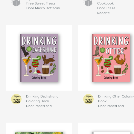
Free Sweet Treats
Cookbook
Door Marco Bottacini
Door Tessa
Rodarte
Drinking Dachshund
Drinking Otter Colorin
Coloring Book
Book
Door PaperLand
Door PaperLand