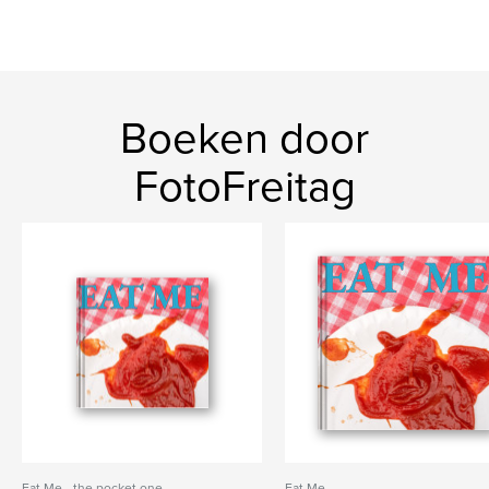
Boeken door
FotoFreitag
Eat Me - the pocket one
Eat Me