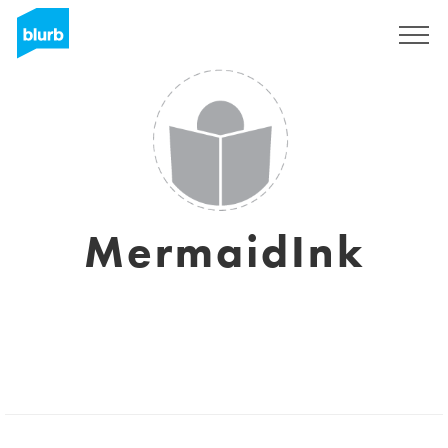
Registreren
MermaidInk