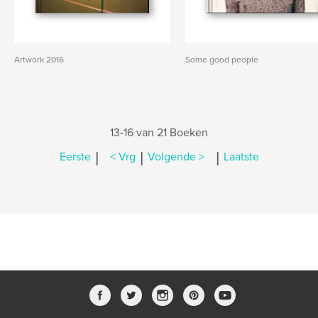
Artwork 2016
Some good people
13-16 van 21 Boeken
|
|
|
Eerste
< Vrg
Volgende >
Laatste