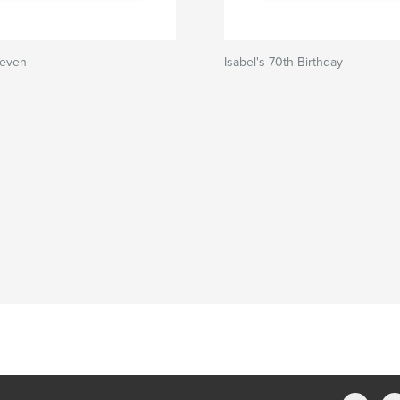
teven
Isabel's 70th Birthday