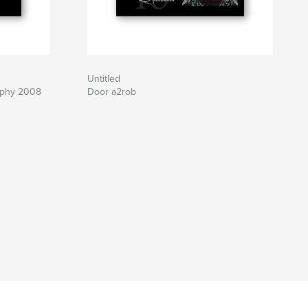
Untitled
aphy 2008
Door a2rob