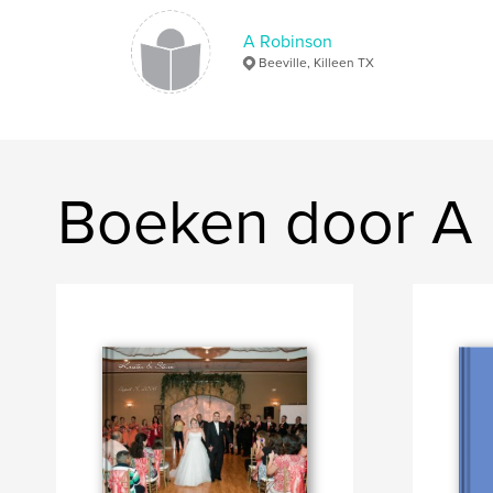
A Robinson
Beeville, Killeen TX
Boeken door A