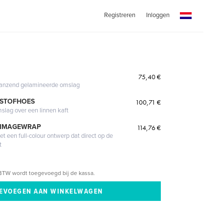
Registreren
Inloggen
75,40 €
glanzend gelamineerde omslag
 STOFHOES
100,71 €
mslag over een linnen kaft
 IMAGEWRAP
114,76 €
 een full-colour ontwerp dat direct op de
t
BTW wordt toegevoegd bij de kassa.