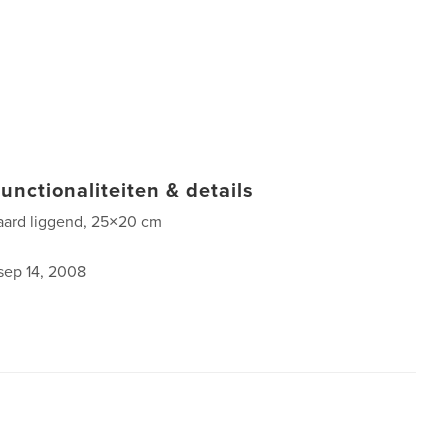
unctionaliteiten & details
aard liggend, 25×20 cm
0
sep 14, 2008