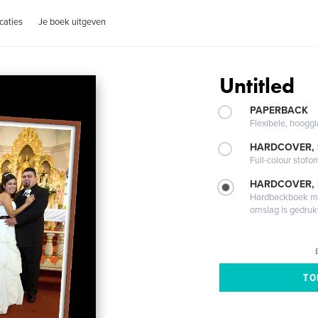
caties
Je boek uitgeven
Untitled
PAPERBACK
Flexibele, hoog
HARDCOVER,
Full-colour stofo
HARDCOVER,
Hardbackboek met
omslag is gedruk