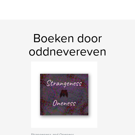
Boeken door
oddnevereven
Strangeness and Oneness