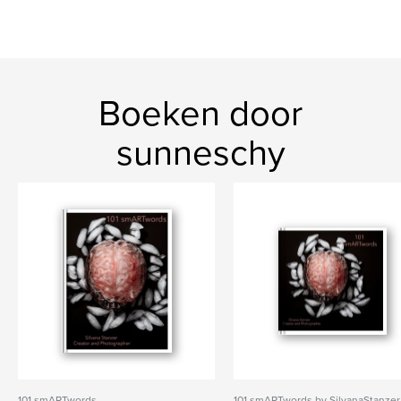
Boeken door
sunneschy
101 smARTwords
101 smARTwords by SilvanaStanzer