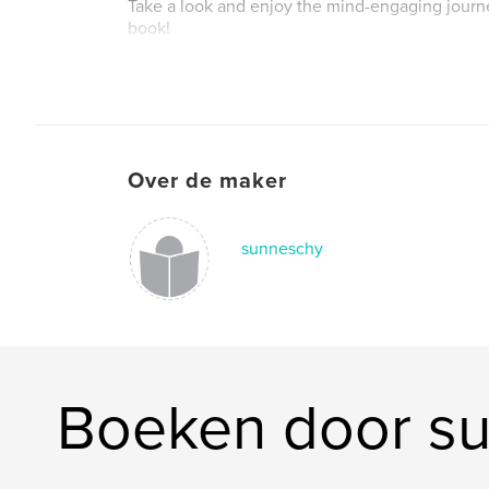
Take a look and enjoy the mind-engaging journ
book!
Website van auteur
https://www.silvanastanzer.com/-/silvanastanze
Over de maker
sunneschy
Boeken door s