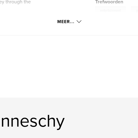
ey through the
Trefwoorden
,
entertainment
p
MEER...
r/
unneschy