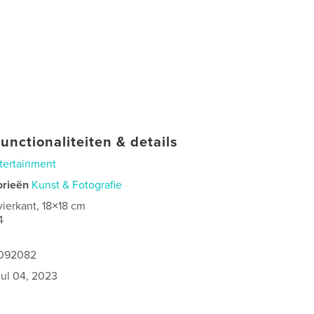
unctionaliteiten & details
tertainment
orieën
Kunst & Fotografie
vierkant, 18×18 cm
4
1092082
jul 04, 2023