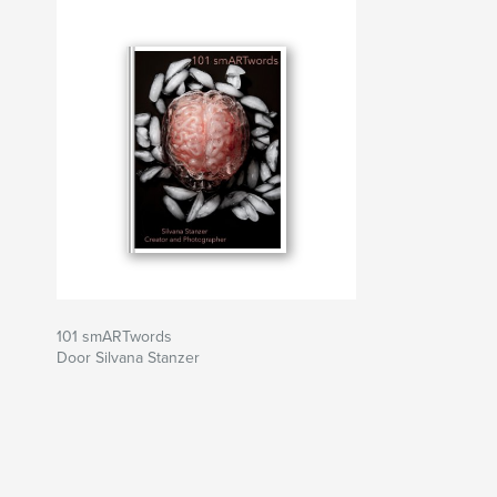
101 smARTwords
Door Silvana Stanzer