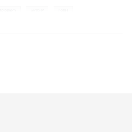
,
,
hotography
wordplay
riddles