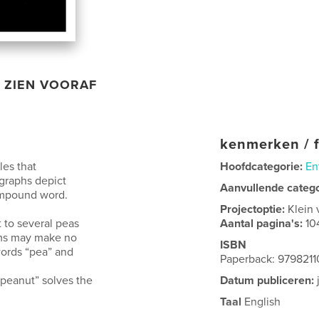
ZIEN VOORAF
kenmerken / f
les that
Hoofdcategorie:
En
graphs depict
Aanvullende categ
ompound word.
Projectoptie:
Klein 
t to several peas
Aantal pagina's:
10
tems may make no
ISBN
words “pea” and
Paperback: 979821
eanut” solves the
Datum publiceren:
Taal
English