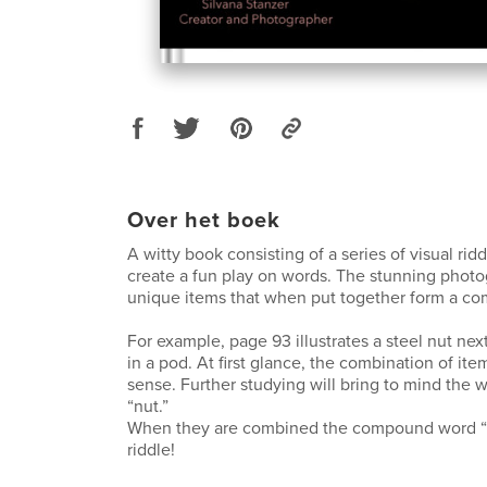
Over het boek
A witty book consisting of a series of visual ridd
create a fun play on words. The stunning photo
unique items that when put together form a c
For example, page 93 illustrates a steel nut nex
in a pod. At first glance, the combination of i
sense. Further studying will bring to mind the 
“nut.”
When they are combined the compound word “p
riddle!