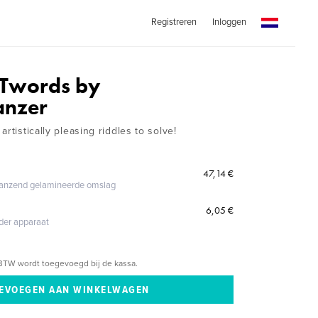
Registreren
Inloggen
Twords by
anzer
rtistically pleasing riddles to solve!
47,14 €
glanzend gelamineerde omslag
6,05 €
eder apparaat
BTW wordt toegevoegd bij de kassa.