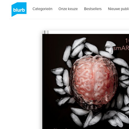
Categorieën
Onze keuze
Bestsellers
Nieuwe publi