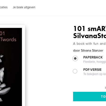
caties
Je boek uitgeven
101 smAR
SilvanaSt
A book with fun and a
door
Silvana Stanzer
PAPERBACK
Flexibele, hoog
PDF-VERSIE
Te bekijken op i