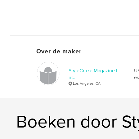
Over de maker
StyleCruze Magazine I
US
nc.
es
Los Angeles, CA
Boeken door St