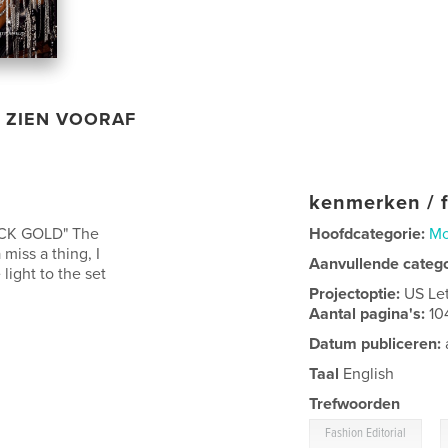
ZIEN VOORAF
kenmerken / f
LACK GOLD" The
Hoofdcategorie:
M
miss a thing, I
Aanvullende categ
light to the set
Projectoptie:
US Le
Aantal pagina's:
10
Datum publiceren:
Taal
English
Trefwoorden
,
Fashion Editorial