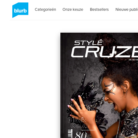
Categorieën
Onze keuze
Bestsellers
Nieuwe publi