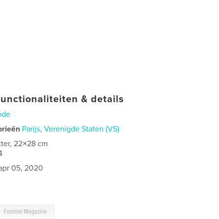
unctionaliteiten & details
ode
orieën
Parijs
,
Verenigde Staten (VS)
tter, 22×28 cm
4
apr 05, 2020
Fashion Magazine