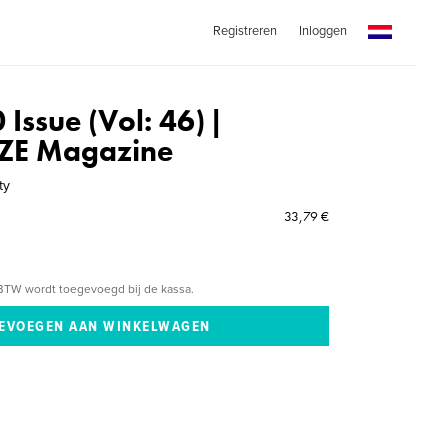
Registreren
Inloggen
 Issue (Vol: 46) |
ZE Magazine
ty
33,79 €
BTW wordt toegevoegd bij de kassa.