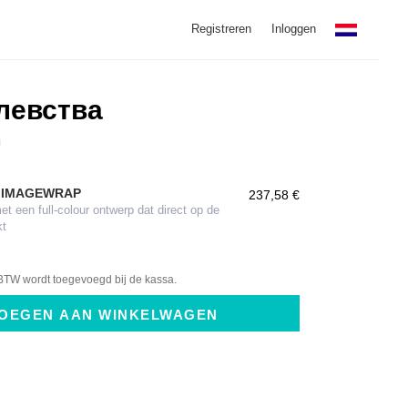
Registreren
Inloggen
левства
ы
 IMAGEWRAP
237,58 €
 een full-colour ontwerp dat direct op de
kt
BTW wordt toegevoegd bij de kassa.