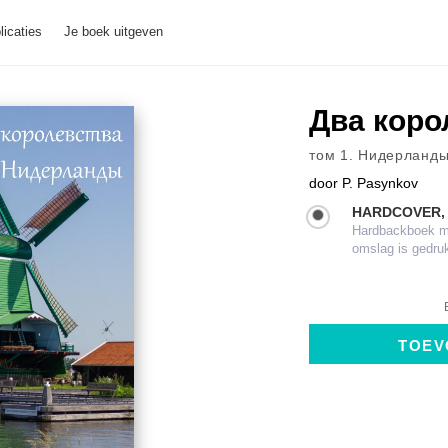
licaties
Je boek uitgeven
Два коро
том 1. Нидерланд
door
P. Pasynkov
HARDCOVER,
Hardbackboek met
omslag is gedru