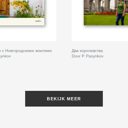
о с Новгородскими землями
Два королевства
synkov
Door P. Pasynkov
BEKIJK MEER