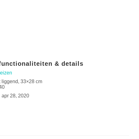
unctionaliteiten & details
eizen
t liggend, 33×28 cm
40
:
apr 28, 2020