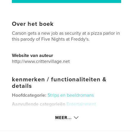
Over het boek
Carson gets a new job as security at a pizza parlor in
this parody of Five Nights at Freddy's.
Website van auteur
http://www.crittervillage.net
kenmerken / functionaliteiten &
details
Hoofdcategorie:
Strips en beeldromans
Aanvullende categorieën
Entertainment
Projectoptie:
15×23 cm
MEER...
Aantal pagina's:
28
ISBN