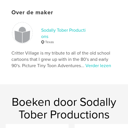
Paperback: 9781715492021
Datum publiceren:
sep 13, 2020
Over de maker
Taal
English
Trefwoorden
Sodally Tober Producti
,
#CritterVillage
#sodallycomics
ons
Texas
Critter Village is my tribute to all of the old school
cartoons that I grew up with in the 80's and early
90's. Picture Tiny Toon Adventures...
Verder lezen
Boeken door Sodally
Tober Productions