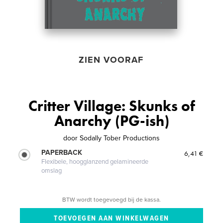
ZIEN VOORAF
Critter Village: Skunks of
Anarchy (PG-ish)
door
Sodally Tober Productions
PAPERBACK
6,41 €
Flexibele, hoogglanzend gelamineerde
omslag
BTW wordt toegevoegd bij de kassa.