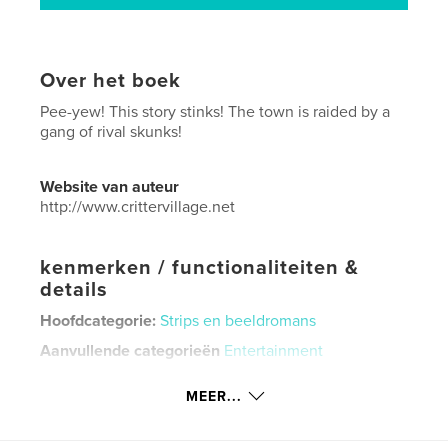
Over het boek
Pee-yew! This story stinks! The town is raided by a
gang of rival skunks!
Website van auteur
http://www.crittervillage.net
kenmerken / functionaliteiten &
details
Hoofdcategorie:
Strips en beeldromans
Aanvullende categorieën
Entertainment
Projectoptie:
15×23 cm
MEER...
Aantal pagina's:
32
ISBN