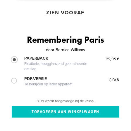
ZIEN VOORAF
Remembering Paris
door
Bernice Williams
PAPERBACK
29,05 €
Flexibele, hoogglanzend gelamineerde
omslag
PDF-VERSIE
7,76 €
Te bekijken op ieder apparaat
BTW wordt toegevoegd bij de kassa.