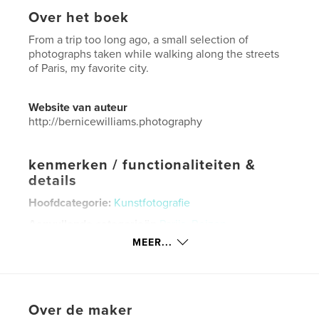
Over het boek
From a trip too long ago, a small selection of
photographs taken while walking along the streets
of Paris, my favorite city.
Website van auteur
http://bernicewilliams.photography
kenmerken / functionaliteiten &
details
Hoofdcategorie:
Kunstfotografie
Aanvullende categorieën
Parijs
,
Reizen
MEER...
Projectoptie:
Klein vierkant, 18×18 cm
Aantal pagina's:
40
Datum publiceren:
nov 22, 2020
Taal
English
Over de maker