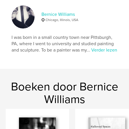
Trefwoorden
,
,
,
monochrome
fine art photography
travel
Bernice Williams
Chicago, Illinois, USA
Paris
I was born in a small country town near Pittsburgh,
PA, where I went to university and studied painting
and sculpture. To be a painter was my...
Verder lezen
Boeken door Bernice
Williams