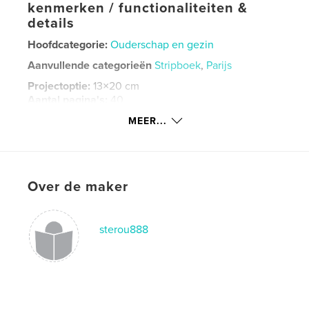
kenmerken / functionaliteiten &
details
Hoofdcategorie:
Ouderschap en gezin
Aanvullende categorieën
Stripboek
,
Parijs
Projectoptie:
13×20 cm
Aantal pagina's:
40
Datum publiceren:
dec 03, 2020
MEER...
Taal
French
Trefwoorden
,
,
,
mai 68
paris
enfance
dessins
Over de maker
sterou888