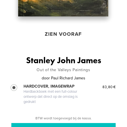
ZIEN VOORAF
Stanley John James
Out of the Valleys Paintings
door
Paul Richard James
HARDCOVER, IMAGEWRAP
83,80 €
Hardbackboek met een full-colour
ontwerp dat direct op de omslag is
gedrukt
BTW wordt toegevoegd bij de kassa.