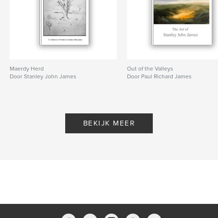
Maerdy Herd
Out of the Valleys
Door Stanley John James
Door Paul Richard James
BEKIJK MEER