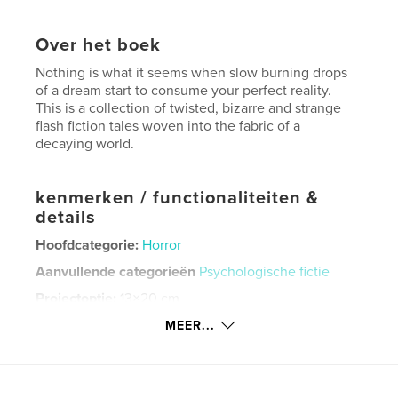
Over het boek
Nothing is what it seems when slow burning drops
of a dream start to consume your perfect reality.
This is a collection of twisted, bizarre and strange
flash fiction tales woven into the fabric of a
decaying world.
kenmerken / functionaliteiten &
details
Hoofdcategorie:
Horror
Aanvullende categorieën
Psychologische fictie
Projectoptie:
13×20 cm
Aantal pagina's:
108
MEER...
ISBN
Paperback: 9781006413421
Datum publiceren:
ok 11, 2021