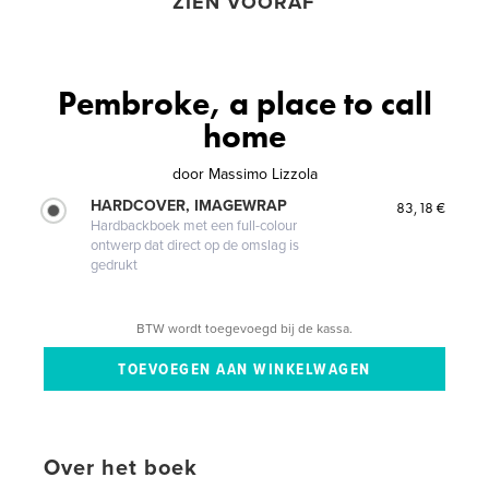
ZIEN VOORAF
Pembroke, a place to call
home
door
Massimo Lizzola
HARDCOVER, IMAGEWRAP
83,18 €
Hardbackboek met een full-colour
ontwerp dat direct op de omslag is
gedrukt
BTW wordt toegevoegd bij de kassa.
Over het boek