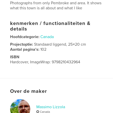
Photographs from only Pembroke and area. It shows
what this town is all about and what I like
kenmerken / functionaliteiten &
details
Hoofdcategorie:
Canada
Projectoptie:
Standaard liggend, 25×20 cm
Aantal pagina's:
102
ISBN
Hardcover, ImageWrap: 9798210432964
Datum publiceren:
jun 18, 2022
Taal
English
Over de maker
Massimo Lizzola
Canada