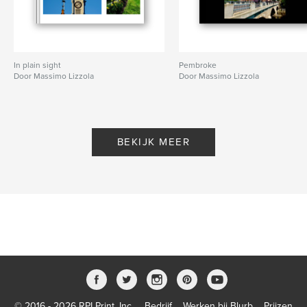
In plain sight
Pembroke
Door Massimo Lizzola
Door Massimo Lizzola
BEKIJK MEER
© 2016 - 2026 RPI Print, Inc.
Bedrijf
Werken bij Blurb
Prijzen