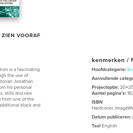
ZIEN VOORAF
kenmerken / f
ion is a fascinating
Hoofdcategorie:
En
ugh the use of
Aanvullende categ
storian Jonathan
rom his personal
Projectoptie:
20×2
, stills and rare
Aantal pagina's:
16
 from one of the
ISBN
additional black and
Hardcover, ImageWr
Datum publiceren:
Taal
English