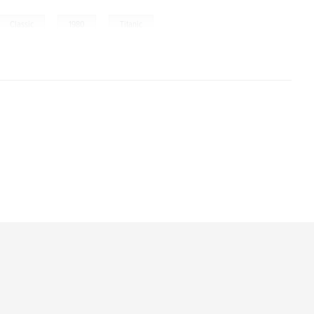
,
,
Classic
1980
Titanic