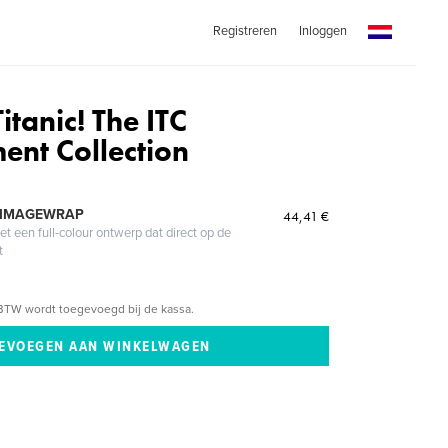
Registreren
Inloggen
itanic! The ITC
ent Collection
 IMAGEWRAP
44,41 €
 een full-colour ontwerp dat direct op de
t
BTW wordt toegevoegd bij de kassa.