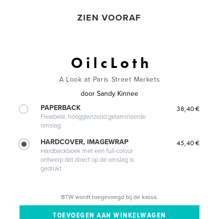
ZIEN VOORAF
O i l c L o t h
A Look at Paris Street Markets
door
Sandy Kinnee
PAPERBACK
38,40 €
Flexibele, hoogglanzend gelamineerde
omslag
HARDCOVER, IMAGEWRAP
45,40 €
Hardbackboek met een full-colour
ontwerp dat direct op de omslag is
gedrukt
BTW wordt toegevoegd bij de kassa.