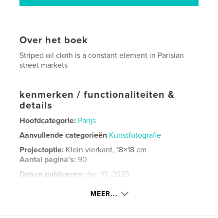
Over het boek
Striped oil cloth is a constant element in Parisian
street markets
kenmerken / functionaliteiten &
details
Hoofdcategorie:
Parijs
Aanvullende categorieën
Kunstfotografie
Projectoptie:
Klein vierkant, 18×18 cm
Aantal pagina's:
90
Datum publiceren:
dec 10, 2023
Taal
English
MEER...
Trefwoorden
,
,
market
stripes
paris