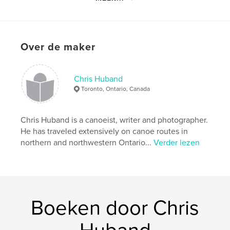
Taal
English
Trefwoorden
,
,
canoe trip
temagami
turner lake loop
Over de maker
Chris Huband
Toronto, Ontario, Canada
Chris Huband is a canoeist, writer and photographer.
He has traveled extensively on canoe routes in
northern and northwestern Ontario...
Verder lezen
Boeken door Chris