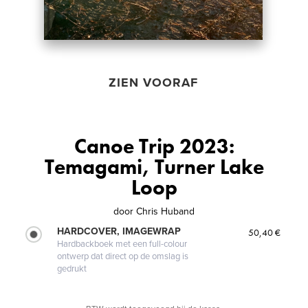
ZIEN VOORAF
Canoe Trip 2023:
Temagami, Turner Lake
Loop
door
Chris Huband
HARDCOVER, IMAGEWRAP
50,40 €
Hardbackboek met een full-colour
ontwerp dat direct op de omslag is
gedrukt