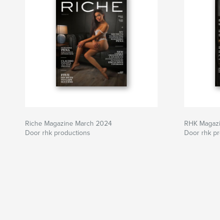
Riche Magazine March 2024
RHK Magaz
Door rhk productions
Door rhk p