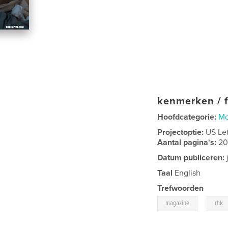
kenmerken / f
Hoofdcategorie:
Mo
Projectoptie:
US Le
Aantal pagina's:
2
Datum publiceren:
Taal
English
Trefwoorden
,
magazine
rhk