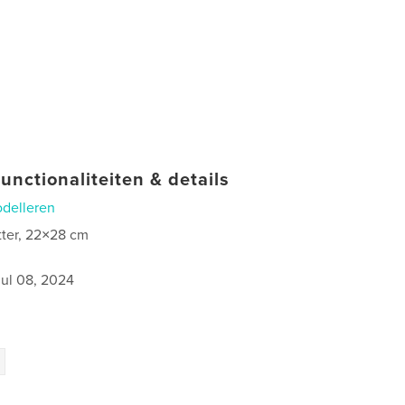
unctionaliteiten & details
delleren
tter, 22×28 cm
0
jul 08, 2024