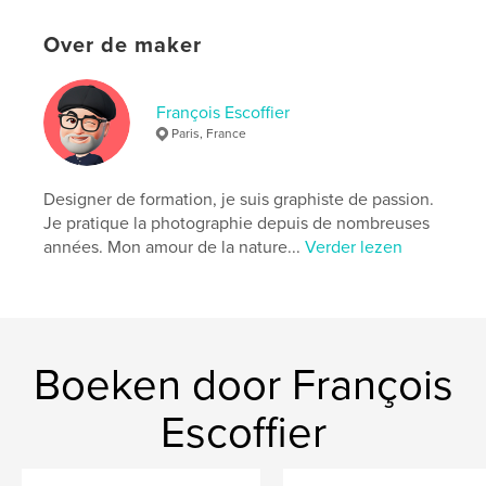
Projectoptie:
13×20 cm
Aantal pagina's:
132
Over de maker
ISBN
Paperback: 9798347676767
Datum publiceren:
nov 11, 2024
François Escoffier
Paris, France
Taal
French
Trefwoorden
Designer de formation, je suis graphiste de passion.
,
nouvelles
Littérature
Je pratique la photographie depuis de nombreuses
années. Mon amour de la nature...
Verder lezen
Boeken door François
Escoffier