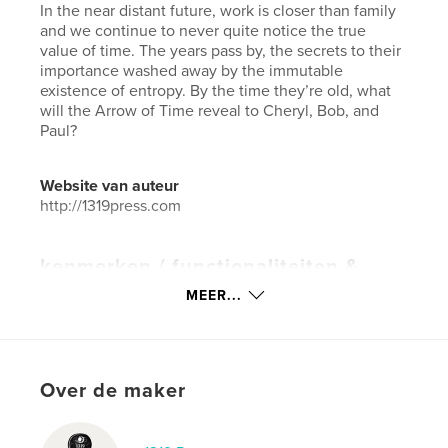
In the near distant future, work is closer than family
and we continue to never quite notice the true
value of time. The years pass by, the secrets to their
importance washed away by the immutable
existence of entropy. By the time they’re old, what
will the Arrow of Time reveal to Cheryl, Bob, and
Paul?
Website van auteur
http://1319press.com
kenmerken / functionaliteiten &
details
MEER...
Hoofdcategorie:
Literatuur en fictie
Aanvullende categorieën
Literaire fictie
,
Sciencefiction en fantasie
Over de maker
Projectoptie:
13×20 cm
Aantal pagina's:
136