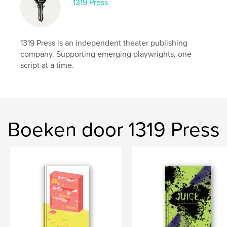
ISBN
1319 Press
Paperback: 9798347550548
Datum publiceren:
dec 16, 2024
Taal
English
1319 Press is an independent theater publishing
company. Supporting emerging playwrights, one
Trefwoorden
script at a time.
,
,
playscript
play
theater
Boeken door 1319 Press