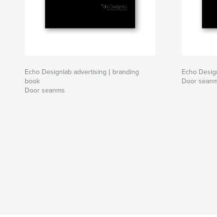
Echo Designlab advertising | branding
Echo Desig
book
Door sean
Door seanms