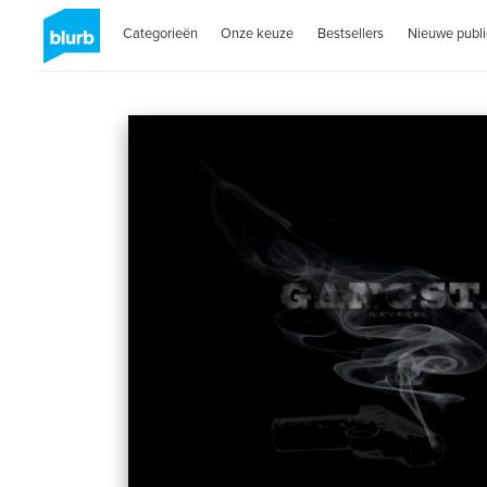
Categorieën
Onze keuze
Bestsellers
Nieuwe publi