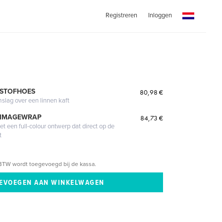
Registreren
Inloggen
 STOFHOES
80,98 €
mslag over een linnen kaft
 IMAGEWRAP
84,73 €
 een full-colour ontwerp dat direct op de
t
BTW wordt toegevoegd bij de kassa.