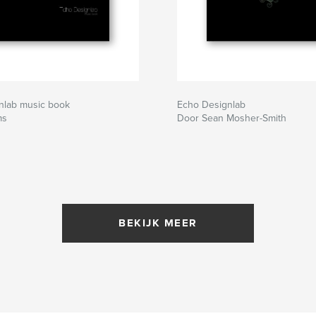
nlab music book
Echo Designlab
ms
Door Sean Mosher-Smith
BEKIJK MEER