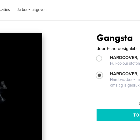
caties
Je boek uitgeven
Gangsta
door
Echo designlab
HARDCOVER,
Full-colour stofo
HARDCOVER,
Hardbackboek met
omslag is gedruk