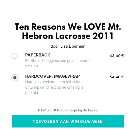
Ten Reasons We LOVE Mt.
Hebron Lacrosse 2011
door
Lisa Boarman
PAPERBACK
43,40 €
Flexibele, hoogglanzend gelamineerde
omslag
HARDCOVER, IMAGEWRAP
54,40 €
Hardbackboek met een full-colour
ontwerp dat direct op de omslag is
gedrukt
BTW wordt toegevoegd bij de kassa.