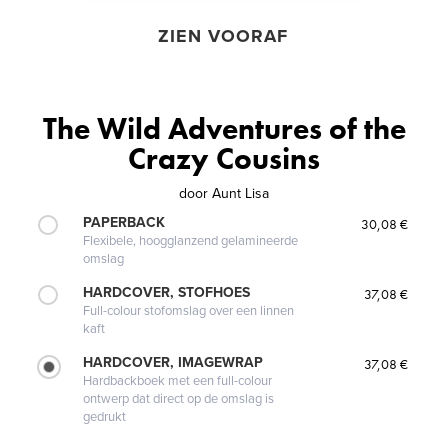
ZIEN VOORAF
The Wild Adventures of the
Crazy Cousins
door
Aunt Lisa
PAPERBACK
30,08 €
Flexibele, hoogglanzend gelamineerde
omslag
HARDCOVER, STOFHOES
37,08 €
Full-colour stofomslag over een linnen
kaft
HARDCOVER, IMAGEWRAP
37,08 €
Hardbackboek met een full-colour
ontwerp dat direct op de omslag is
gedrukt