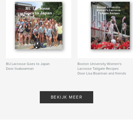
BU Lacrosse Goes to Japan
Boston University Women's
Door lisaboarman
Lacrosse Tailgate Recipes
Door Lisa Boarman and friends
BEKIJK MEER