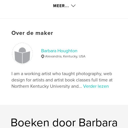
Trefwoorden
MEER...
,
,
,
peace corps
Gobi desert
Leigh Wells
Mongolia
Over de maker
Barbara Houghton
Alexandria, Kentucky, USA
I am a working artist who taught photography, web
design for artists and artist book classes full time at
Northern Kentucky University and...
Verder lezen
Boeken door Barbara