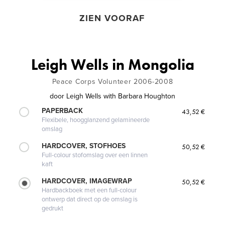
ZIEN VOORAF
Leigh Wells in Mongolia
Peace Corps Volunteer 2006-2008
door
Leigh Wells with Barbara Houghton
PAPERBACK
43,52 €
Flexibele, hoogglanzend gelamineerde
omslag
HARDCOVER, STOFHOES
50,52 €
Full-colour stofomslag over een linnen
kaft
HARDCOVER, IMAGEWRAP
50,52 €
Hardbackboek met een full-colour
ontwerp dat direct op de omslag is
gedrukt