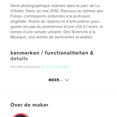
Série photographique réalisée dans le parc de La
Villette, Paris, en mai 2012. Parcours au rythme des
Folies, contrepoints ordonnés à la profusion
végétale. Points de repères et d’articulation pour
guider les pas du promeneur d’une cité à l’autre, le
temps d’une sonate urbaine. Des Sciences à la
Musique, une armée de sentinelles écarlates.
kenmerken / functionaliteiten &
details
Hoofdcategorie:
Kunstfotografie
Projectoptie:
Standaard liggend, 25×20 cm
Aantal pagina's:
26
MEER...
Datum publiceren:
jun 09, 2012
Taal
French
Trefwoorden
Over de maker
,
,
,
,
La Villette
Paris
folies
parc