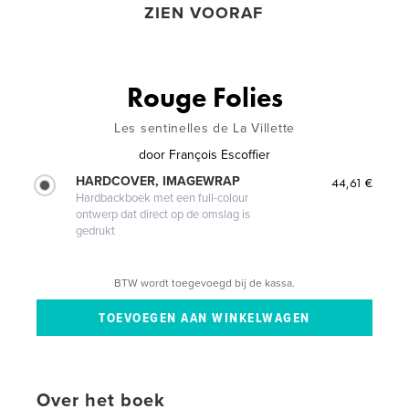
ZIEN VOORAF
Rouge Folies
Les sentinelles de La Villette
door
François Escoffier
HARDCOVER, IMAGEWRAP
44,61 €
Hardbackboek met een full-colour
ontwerp dat direct op de omslag is
gedrukt
BTW wordt toegevoegd bij de kassa.
Over het boek